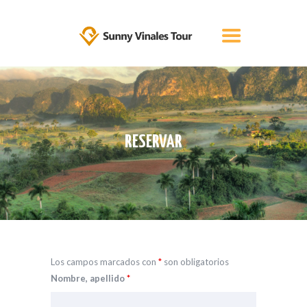
INICIO
Sunny Vinales Tour
The best tours in Cuba
TRANSFER DE TAXI EN CUBA!
OFERTA
RESERVAR
SOBRE NOSOTROS
RESERVAR
VIAJE INDIVIDUAL
BLOG
CONTÁCTENOS
ESPAÑOL
Los campos marcados con
*
son obligatorios
Nombre, apellido
*