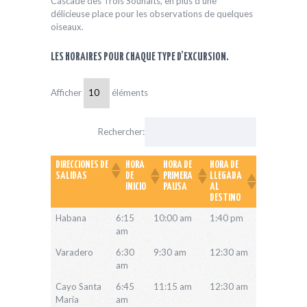
Cascade des Trois Souhaits, en plus d’une
délicieuse place pour les observations de quelques
oiseaux.
LES HORAIRES POUR CHAQUE TYPE D’EXCURSION.
Afficher
éléments
Rechercher:
DIRECCIONES DE
HORA
HORA DE
HORA DE
HORA
SALIDAS
DE
PRIMERA
LLEGADA
ESTIMADA
INICIO
PAUSA
AL
DE REGRESO
DESTINO
AL HOTEL
DIRECCIONES
HORA
HORA DE
HORA DE
HORA
Habana
6:15
10:00 am
1:40 pm
9:00 pm
DE SALIDAS
DE
PRIMERA
LLEGADA
ESTIMADA
am
INICIO
PAUSA
AL
DE REGRESO
DESTINO
AL HOTEL
Varadero
6:30
9:30 am
12:30 am
8:00 pm
am
Cayo Santa
6:45
11:15 am
12:30 am
7:45 pm
Maria
am