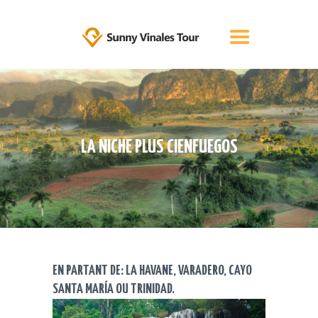
ACCUEIL
Sunny Vinales Tour
The best tours in Cuba
TRANSFERT EN TAXI À CUBA!
OFFRE
RÉSERVATION
À PROPOS DE NOUS
LA NICHE PLUS CIENFUEGOS
BLOG
CUBA TOUT SEUL – VOYAGE
INDIVIDUEL
CONTACTER
FRANÇAIS
EN PARTANT DE: LA HAVANE, VARADERO, CAYO
SANTA MARÍA OU TRINIDAD.